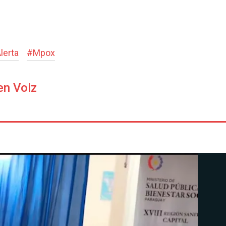
lerta
#
Mpox
en Voiz