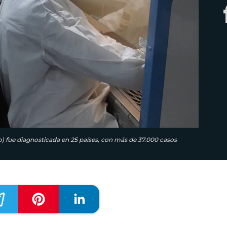
 fue diagnosticada en 25 países, con más de 37.000 casos