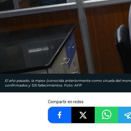
El año pasado, la mpox (conocida anteriormente como viruela del mono)
confirmados y 125 fallecimientos. Foto: AFP
Compartir en redes