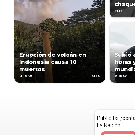
chaqu
PAÍS
Erupción de volcán en
Subió 
Indonesia causa 10
horas 
muertos
mundi
641D
MUNDO
MUNDO
Publicitar /cont
La Nación