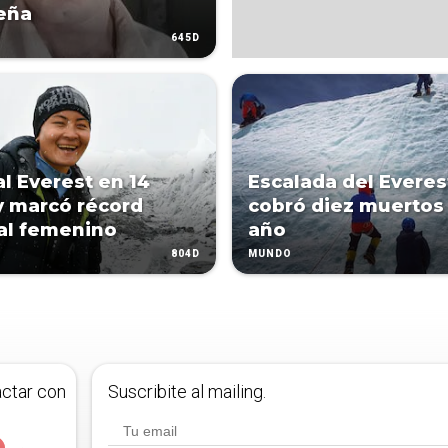
eña
645D
al Everest en 14
Escalada del Everes
y marcó récord
cobró diez muertos
al femenino
año
804D
MUNDO
actar con
Suscribite al mailing.