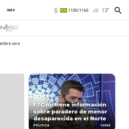
5900
/
5960
13
°
1100
/
1160
:MÁS
3,8
/
4
6850
/
7200
5900
/
5960
mbre cero
FTC no tiene información
sobre paradero de menor
desaparecida en el Norte
1606D
POLÍTICA