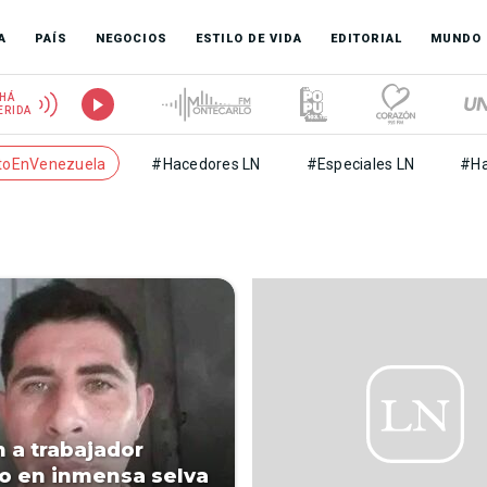
A
PAÍS
NEGOCIOS
ESTILO DE VIDA
EDITORIAL
MUNDO
HÁ
ERIDA
toEnVenezuela
#Hacedores LN
#Especiales LN
#Ha
 a trabajador
o en inmensa selva