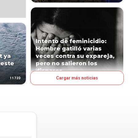
Intento de feminicidio:
Hombre gatilló varias
t ya
veces contra su expareja,
 este
pero no salieron los
disparos
Cargar más noticias
1172D
2071D
PAÍS