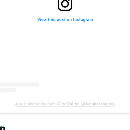
View this post on Instagram
A post shared by Kami Rita Sherpa (@kamiritasherpa)
ón