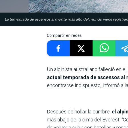
La temporada de ascensos al monte más alto del mundo viene registrand
Compartir en redes
Un alpinista australiano falleció en 
actual temporada de ascensos al
encontrarse indispuesto, informó a l
Después de hollar la cumbre,
el alp
más abajo de la cima del Everest. “C
de volver a subir con botellas y rescat