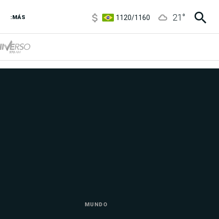
5920
/
5970
1120
/
1160
21
°
:MÁS
3,6
/
3,9
6850
/
7200
5920
/
5970
MUNDO