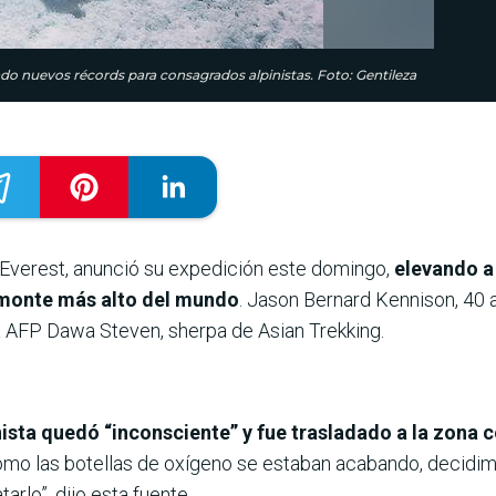
o nuevos récords para consagrados alpinistas. Foto: Gentileza
el Everest, anunció su expedición este domingo,
elevando a 
 monte más alto del mundo
. Jason Bernard Kennison, 40 añ
a AFP Dawa Steven, sherpa de Asian Trekking.
inista quedó “inconsciente” y fue trasladado a la zona
omo las botellas de oxígeno se estaban acabando, decidim
arlo”, dijo esta fuente.