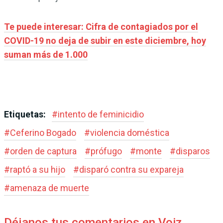
Te puede interesar: Cifra de contagiados por el
COVID-19 no deja de subir en este diciembre, hoy
suman más de 1.000
Etiquetas:
#
intento de feminicidio
#
Ceferino Bogado
#
violencia doméstica
#
orden de captura
#
prófugo
#
monte
#
disparos
#
raptó a su hijo
#
disparó contra su expareja
#
amenaza de muerte
Déjanos tus comentarios en Voiz