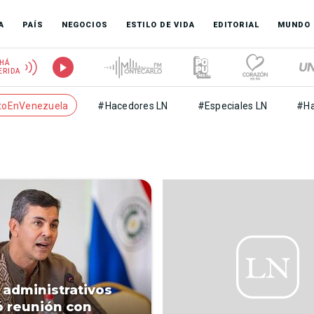
A
PAÍS
NEGOCIOS
ESTILO DE VIDA
EDITORIAL
MUNDO
HÁ
ERIDA
toEnVenezuela
#Hacedores LN
#Especiales LN
#Ha
administrativos
 reunión con