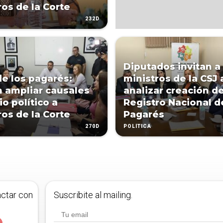
ros de la Corte
232D
Diputados invitan a
de los pagarés:
ministros de la CSJ 
 ampliar causales
analizar creación d
io político a
Registro Nacional d
ros de la Corte
Pagarés
270D
POLÍTICA
actar con
Suscribite al mailing.