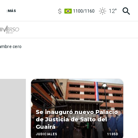
5900
/
5960
12
°
1100
/
1160
:MÁS
3,8
/
4
6850
/
7200
5900
/
5960
mbre cero
Se inauguró nuevo Palacio
de Justicia de Salto del
Guairá
1105D
JUDICIALES