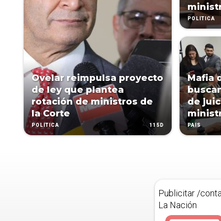
minist
POLÍTICA
Ovelar reimpulsa proyecto
Mafia 
de ley que plantea
buscan
rotación de ministros de
de juic
la Corte
minist
115D
POLÍTICA
PAÍS
Publicitar /cont
La Nación