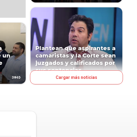
a
Plantean que aspirantes a
e un
camaristas y la Corte sean
e
juzgados y calificados por
sus sentencias
Cargar más noticias
384D
1254D
POLÍTICA