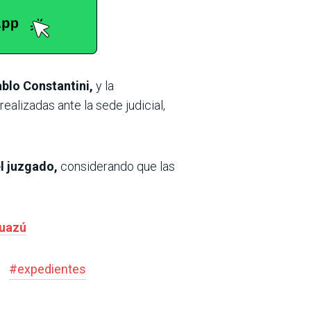
ablo Constantini,
y la
ealizadas ante la sede judicial,
el juzgado,
considerando que las
guazú
#
expedientes