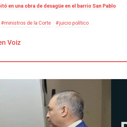
itó en una obra de desagüe en el barrio San Pablo
#
ministros de la Corte
#
juicio político
en Voiz