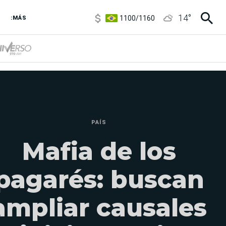
1100
/
1160
14
°
3,8
/
4
:MÁS
6850
/
7200
5900
/
5960
PAÍS
Mafia de los
pagarés: buscan
ampliar causales