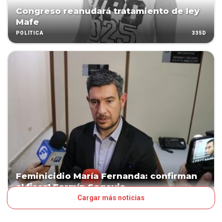
Congreso reanudará tratamiento de ley
Mafe
335D
POLÍTICA
Feminicidio María Fernanda: confirman
al fiscal Fermín Segovia
Cargar más noticias
394D
JUDICIALES