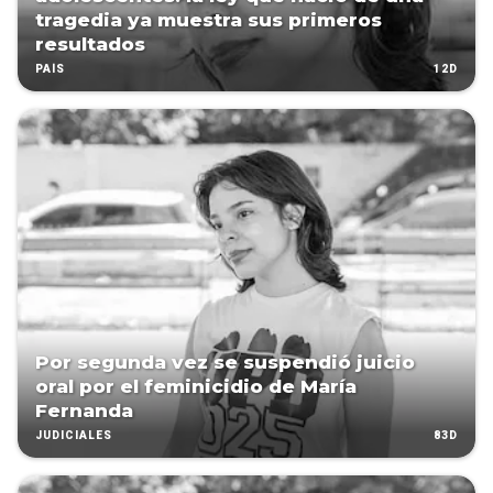
tragedia ya muestra sus primeros
resultados
12D
PAÍS
Por segunda vez se suspendió juicio
oral por el feminicidio de María
Fernanda
83D
JUDICIALES