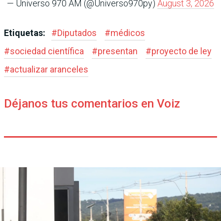
— Universo 970 AM (@Universo970py)
August 3, 2026
Etiquetas:
#
Diputados
#
médicos
#
sociedad científica
#
presentan
#
proyecto de ley
#
actualizar aranceles
Déjanos tus comentarios en Voiz