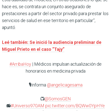
hace es, se contrata un conjunto asegurado de
prestaciones a partir del sector privado para prestar los
servicios de salud en ese territorio en particular”,
apuntó.
Leé también: Se inició la audiencia preliminar de
Miguel Prieto en el caso “Tajy”
#ArribaHoy
| Médicos impulsan actualización de
honorarios en medicina privada
🎙️Informa
@angelicagesama
📺
@SomosGEN
📻
#Universo970AM
pic.twitter.com/BQWw0YpHYe