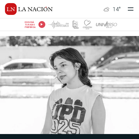
14
°
ESCUCHÁ
TU RADIO
PREFERIDA