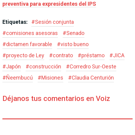
preventiva para expresidentes del IPS
Etiquetas:
#
Sesión conjunta
#
comisiones asesoras
#
Senado
#
dictamen favorable
#
visto bueno
#
proyecto de Ley
#
contrato
#
préstamo
#
JICA
#
Japón
#
construcción
#
Corredro Sur-Oeste
#
Ñeembucú
#
Misiones
#
Claudia Centurión
Déjanos tus comentarios en Voiz