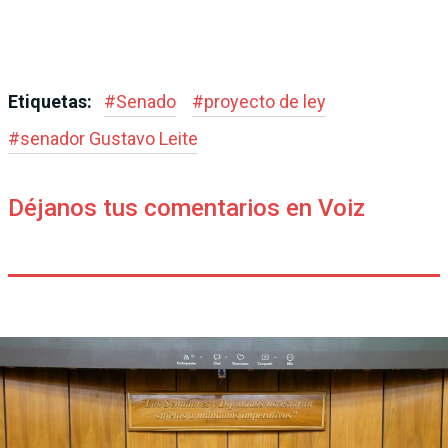
Etiquetas:
#
Senado
#
proyecto de ley
#
senador Gustavo Leite
Déjanos tus comentarios en Voiz