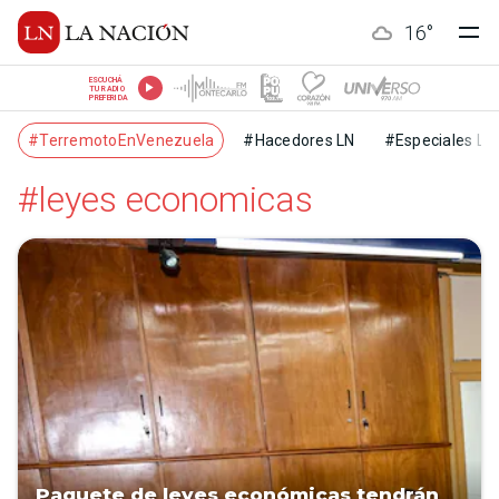
16
°
ESCUCHÁ
TU RADIO
PREFERIDA
#TerremotoEnVenezuela
#Hacedores LN
#Especiales LN
#leyes economicas
Paquete de leyes económicas tendrán