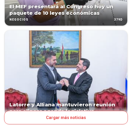
El MEF presentará al Congreso hoy un
paquete de 10 leyes económicas
379D
NEGOCIOS
Latorre y Alliana mantuvieron reunión
para alinear agenda legislativa
Cargar más noticias
379D
POLÍTICA