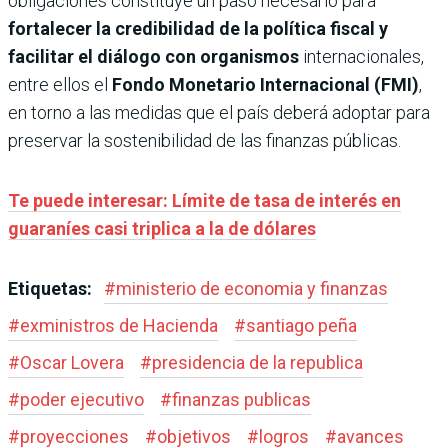
obligaciones constituye un paso necesario para
fortalecer la credibilidad de la política fiscal y
facilitar el diálogo con organismos
internacionales,
entre ellos el
Fondo Monetario Internacional (FMI)
,
en torno a las medidas que el país deberá adoptar para
preservar la sostenibilidad de las finanzas públicas.
Te puede interesar: Límite de tasa de interés en
guaraníes casi triplica a la de dólares
Etiquetas:
#
ministerio de economia y finanzas
#
exministros de Hacienda
#
santiago peña
#
Oscar Lovera
#
presidencia de la republica
#
poder ejecutivo
#
finanzas publicas
#
proyecciones
#
objetivos
#
logros
#
avances