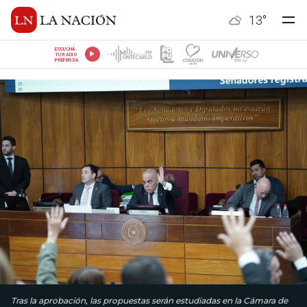
13
°
ESCUCHÁ
TU RADIO
PREFERIDA
Tras la aprobación, las propuestas serán estudiadas en la Cámara de