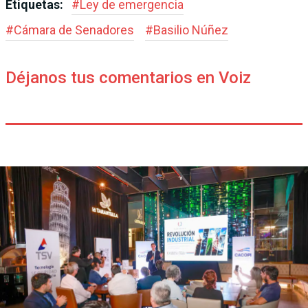
Etiquetas:
#
Ley de emergencia
#
Cámara de Senadores
#
Basilio Núñez
Déjanos tus comentarios en Voiz