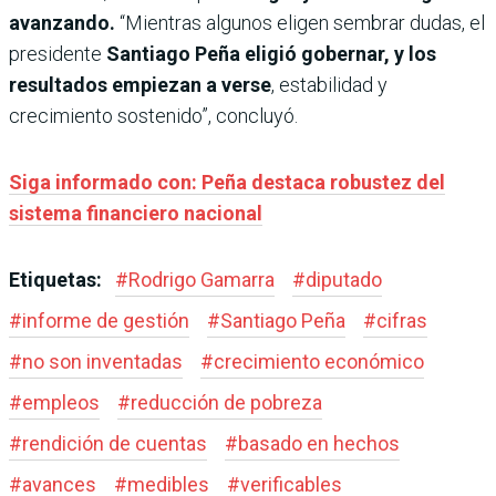
avanzando.
“Mientras algunos eligen sembrar dudas, el
presidente
Santiago Peña eligió gobernar, y los
resultados empiezan a verse
, estabilidad y
crecimiento sostenido”, concluyó.
Siga informado con: Peña destaca robustez del
sistema financiero nacional
Etiquetas:
#
Rodrigo Gamarra
#
diputado
#
informe de gestión
#
Santiago Peña
#
cifras
#
no son inventadas
#
crecimiento económico
#
empleos
#
reducción de pobreza
#
rendición de cuentas
#
basado en hechos
#
avances
#
medibles
#
verificables