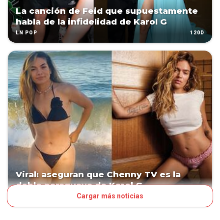
La canción de Feid que supuestamente
habla de la infidelidad de Karol G
120D
LN POP
Viral: aseguran que Chenny TV es la
doble paraguaya de Karol G
Cargar más noticias
122D
LN POP