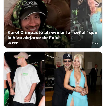
Karol G impactó al revelar la “señal” que
la hizo alejarse de Feid
117D
LN POP