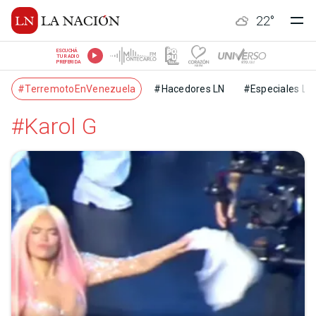
22
°
ESCUCHÁ
TU RADIO
PREFERIDA
#TerremotoEnVenezuela
#Hacedores LN
#Especiales LN
#Karol G