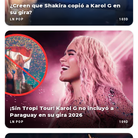
¿Creen que Shakira copió a Karol G en
su gira?
103D
LN POP
¡Sin Tropi Tour! Karol G no incluyó a
Paraguay en su gira 2026
109D
LN POP