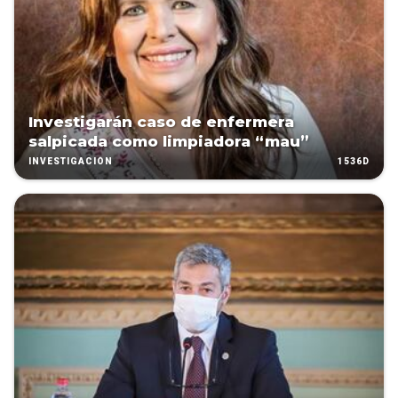
Investigarán caso de enfermera
salpicada como limpiadora “mau”
1536D
INVESTIGACIÓN