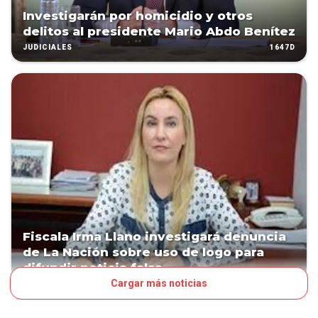
Investigarán por homicidio y otros
delitos al presidente Mario Abdo Benítez
1647D
JUDICIALES
Fiscala Irma Llano investigará denuncia
de La Nación sobre uso de logo para
difundir noticia falsa
Cargar más noticias
1761D
JUDICIALES