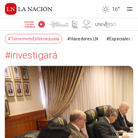
16
°
ESCUCHÁ
TU RADIO
PREFERIDA
#TerremotoEnVenezuela
#Hacedores LN
#Especiales LN
#investigará