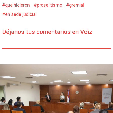
#
que hicieron
#
proselitismo
#
gremial
#
en sede judicial
Déjanos tus comentarios en Voiz