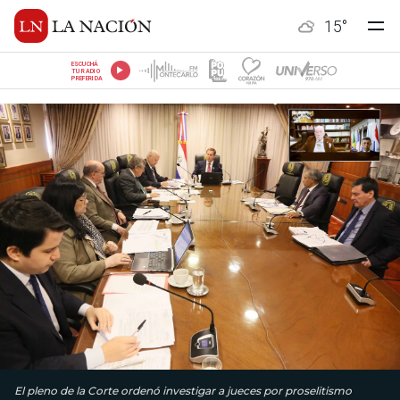
15
°
ESCUCHÁ
TU RADIO
PREFERIDA
El pleno de la Corte ordenó investigar a jueces por proselitismo