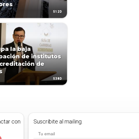
ores
512D
pa la baja
ipación de institutos
acreditación de
s
538D
actar con
Suscribite al mailing.