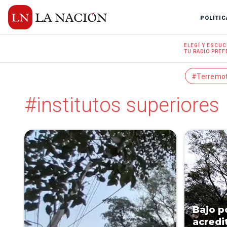
POLÍTIC
ELEGÍ Y
ESCUC
TU RADIO
PREF
#Terremo
#institutos superiores
Bajo p
acredi