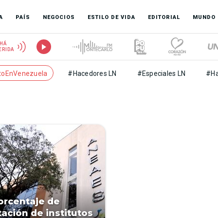
A
PAÍS
NEGOCIOS
ESTILO DE VIDA
EDITORIAL
MUNDO
HÁ
ERIDA
toEnVenezuela
#Hacedores LN
#Especiales LN
#Ha
orcentaje de
tación de institutos