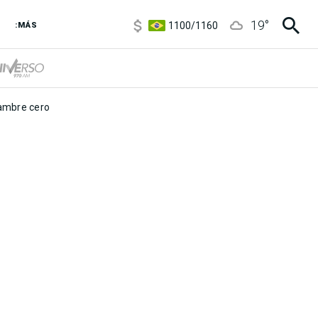
5900
/
5960
19
°
1100
/
1160
:MÁS
3,8
/
4
6850
/
7200
5900
/
5960
mbre cero