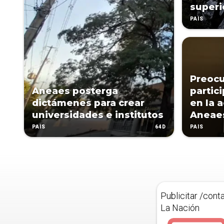
superi
PAÍS
Preocu
Aneaes posterga
partic
dictámenes para crear
en la 
universidades e institutos
Aneae
64D
PAÍS
PAÍS
Publicitar /cont
La Nación