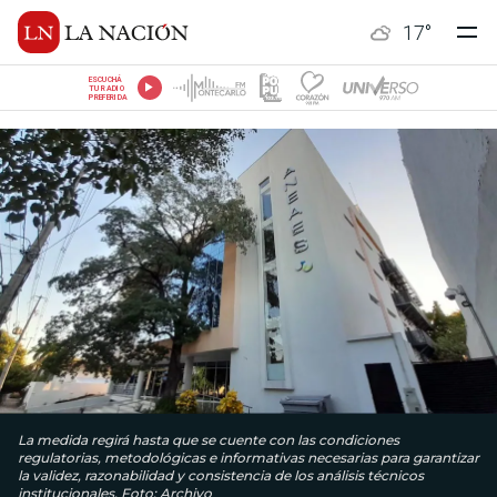
17
°
ESCUCHÁ
TU RADIO
PREFERIDA
La medida regirá hasta que se cuente con las condiciones
regulatorias, metodológicas e informativas necesarias para garantizar
la validez, razonabilidad y consistencia de los análisis técnicos
institucionales. Foto: Archivo