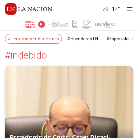
14
°
ESCUCHÁ
TU RADIO
PREFERIDA
#TerremotoEnVenezuela
#Hacedores LN
#Especiales LN
#indebido
Presidente de Corte, César Diesel,