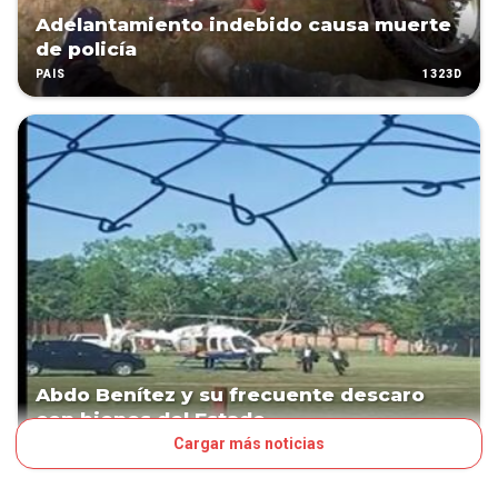
Adelantamiento indebido causa muerte
de policía
1323D
PAÍS
Abdo Benítez y su frecuente descaro
con bienes del Estado
Cargar más noticias
1353D
POLÍTICA