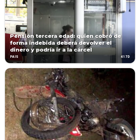
Pensión tercera edad: quien cobró de
forma indebida deberá devolver el
dinero y podría ir a la cárcel
417D
PAÍS