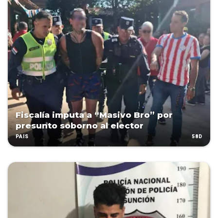
Fiscalía imputa a “Masivo Bro” por
presunto soborno al elector
58D
PAÍS