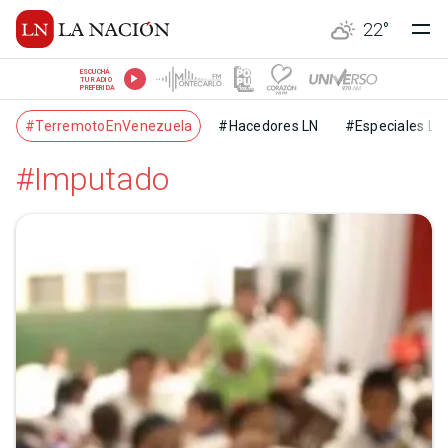
22
°
ESCUCHÁ
TU RADIO
PREFERIDA
#TerremotoEnVenezuela
#Hacedores LN
#Especiales LN
#Imputado