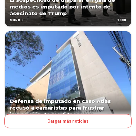
El sospechoso de disparar en gala de
medios es imputado por intento de
asesinato de Trump
100D
MUNDO
Defensa de imputado en caso Atlas
recusó a camaristas para frustrar
imposición de medidas
Cargar más noticias
117D
JUDICIALES