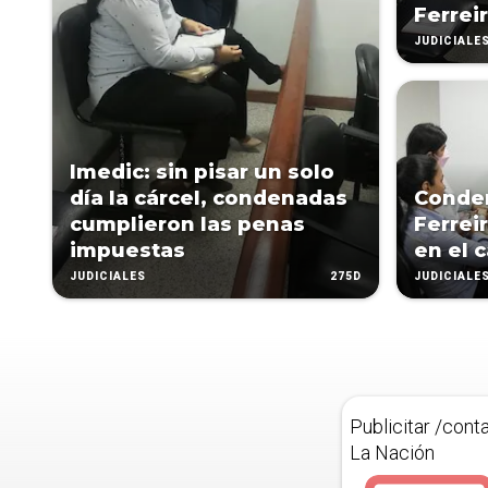
Ferrei
JUDICIALE
Imedic: sin pisar un solo
día la cárcel, condenadas
Conden
cumplieron las penas
Ferrei
impuestas
en el 
275D
JUDICIALES
JUDICIALE
Publicitar /cont
La Nación