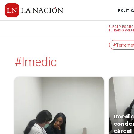
POLÍTIC
ELEGÍ Y
ESCUC
TU RADIO
PREF
#Terremo
#Imedic
Imedic
conden
cárcel 