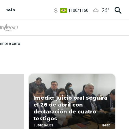
5900
/
5960
26
°
1100
/
1160
:MÁS
3,8
/
4
6850
/
7200
5900
/
5960
mbre cero
Imedic: juicio oral seguirá
el 26 de abril con
declaración de cuatro
testigos
840D
JUDICIALES