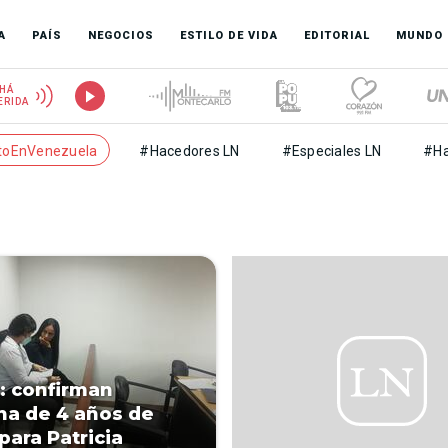
A
PAÍS
NEGOCIOS
ESTILO DE VIDA
EDITORIAL
MUNDO
HÁ
ERIDA
toEnVenezuela
#Hacedores LN
#Especiales LN
#Ha
: confirman
a de 4 años de
para Patricia