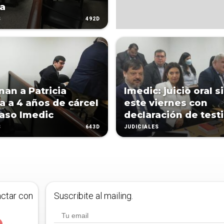
ra
492D
S
an a Patricia
Imedic: juicio oral s
ra a 4 años de cárcel
este viernes con
caso Imedic
declaración de test
643D
S
JUDICIALES
actar con
Suscribite al mailing.