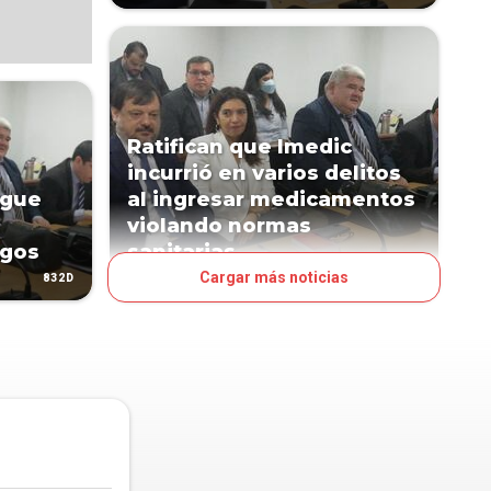
Ratifican que Imedic
incurrió en varios delitos
igue
al ingresar medicamentos
violando normas
igos
sanitarias
Cargar más noticias
832D
847D
JUDICIALES