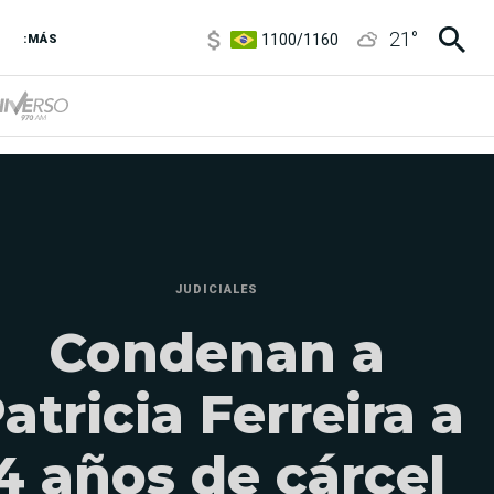
1100
/
1160
21
°
:MÁS
3,8
/
4
6850
/
7200
5900
/
5960
JUDICIALES
Condenan a
atricia Ferreira a
4 años de cárcel