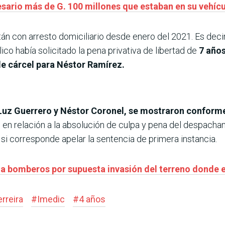
sario más de G. 100 millones que estaban en su vehíc
 con arresto domiciliario desde enero del 2021. Es decir,
blico había solicitado la pena privativa de libertad de
7 años
de cárcel para Néstor Ramírez.
, Luz Guerrero y Néstor Coronel, se mostraron conform
 en relación a la absolución de culpa y pena del despacha
r si corresponde apelar la sentencia de primera instancia.
 a bomberos por supuesta invasión del terreno donde e
erreira
#
Imedic
#
4 años