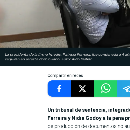
La presidenta de la firma Imedic, Patricia Ferreira, fue condenada a 4 añ
seguirán en arresto domiciliario. Foto: Aldo Insfrán
Compartir en redes
Un tribunal de sentencia, integra
Ferreira y Nidia Godoy a la pena pr
de producción de documentos no auté