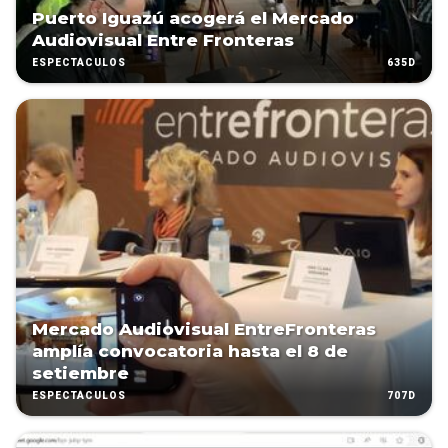
Puerto Iguazú acogerá el Mercado
Audiovisual Entre Fronteras
635D
ESPECTÁCULOS
Mercado Audiovisual EntreFronteras
amplía convocatoria hasta el 8 de
setiembre
707D
ESPECTÁCULOS