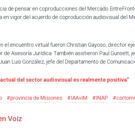
ncia de pensar en coproducciones del Mercado EntreFront
a en vigor del acuerdo de coproducción audiovisual del M
 el encuentro virtual fueron Christian Gayoso, director eje
ctor de Asesoría Jurídica. También asistieron Paul Gunsett,
 Juan Luis González, jefe del Departamento de Comunicaci
actual del sector audiovisual es realmente positiva”
o
#
provincia de Misiones
#
IAAviM
#
INAP
#
cortome
en Voiz