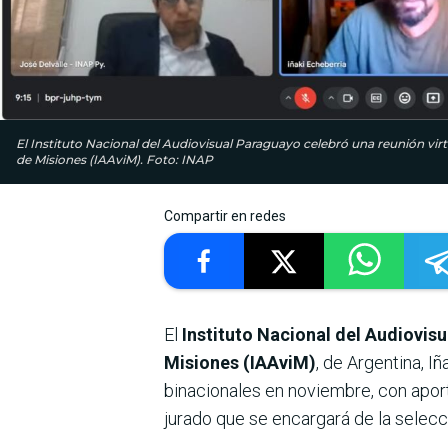
El Instituto Nacional del Audiovisual Paraguayo celebró una reunión virt
de Misiones (IAAviM). Foto: INAP
Compartir en redes
El
Instituto Nacional del Audiovis
Misiones (IAAviM)
, de Argentina, I
binacionales en noviembre, con apo
jurado que se encargará de la selecc