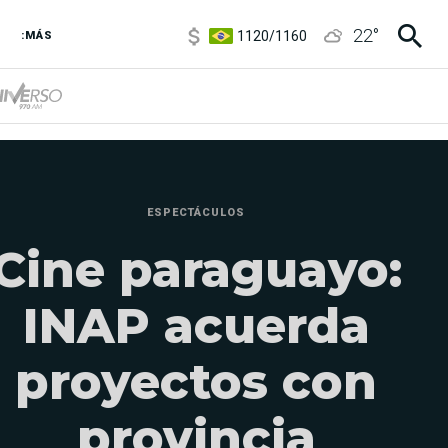
1120
/
1160
22
°
3,6
/
3,9
:MÁS
6850
/
7200
5920
/
5970
ESPECTÁCULOS
Cine paraguayo:
INAP acuerda
proyectos con
provincia