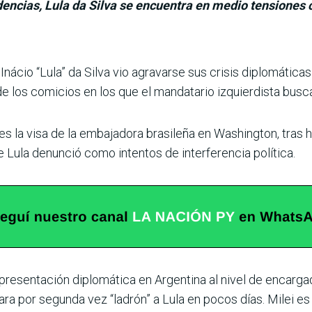
encias, Lula da Silva se encuentra en medio tensiones 
Iná­cio “Lula” da Silva vio agravarse sus crisis diplomá­tic
e los comicios en los que el mandatario izquier­dista busca
s la visa de la embaja­dora brasileña en Washington, tras h
 Lula denun­ció como intentos de interfe­rencia política.
epresentación diplo­mática en Argentina al nivel de encarg
amara por segunda vez “ladrón” a Lula en pocos días. Milei e