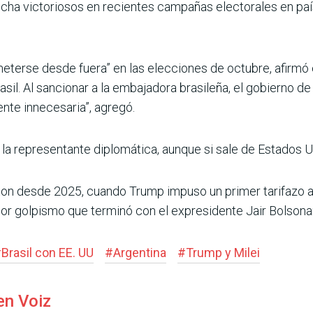
cha victoriosos en recientes cam­pañas electorales en p
eterse desde fuera” en las elecciones de octubre, afirmó 
rasil. Al sancionar a la embajadora brasileña, el gobierno 
ente innecesa­ria”, agregó.
 la representante diplo­mática, aunque si sale de Esta­dos 
ton desde 2025, cuando Trump impuso un pri­mer tarifazo 
por golpismo que terminó con el expresidente Jair Bolsona
#
Brasil con EE. UU
#
Argentina
#
Trump y Milei
en Voiz