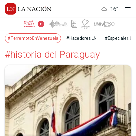
16
°
ESCUCHÁ
TU RADIO
PREFERIDA
#TerremotoEnVenezuela
#Hacedores LN
#Especiales LN
#historia del Paraguay