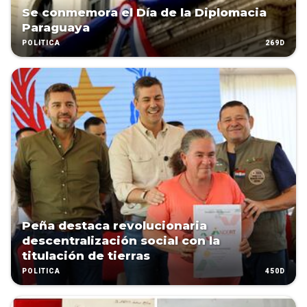
Se conmemora el Día de la Diplomacia
Paraguaya
269D
POLÍTICA
Peña destaca revolucionaria
descentralización social con la
titulación de tierras
450D
POLÍTICA