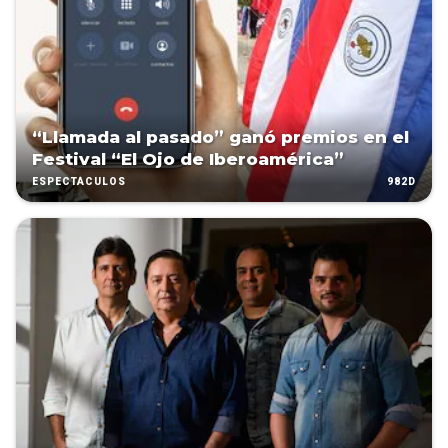
“Llamada al pasado” ganó premios en el
Festival “El Ojo de Iberoamérica”
982D
ESPECTÁCULOS