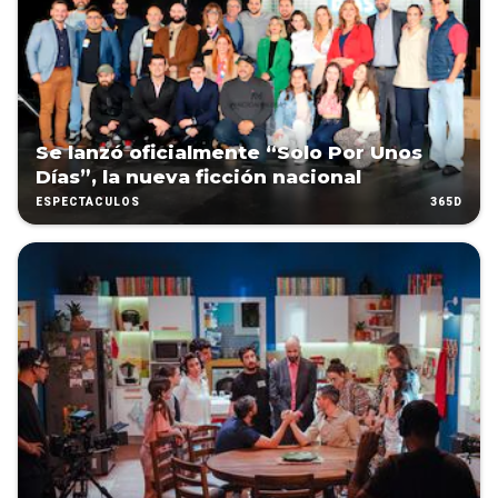
Se lanzó oficialmente “Solo Por Unos
Días”, la nueva ficción nacional
365D
ESPECTÁCULOS