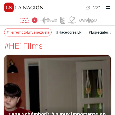
22
°
ESCUCHÁ
TU RADIO
PREFERIDA
#TerremotoEnVenezuela
#Hacedores LN
#Especiales LN
#HEi Films
Tana Schémbori: “Es muy importante en