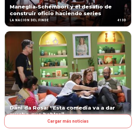
Maneglia-Schémbori y el desafío de
construir oficio haciendo series
413D
LA NACIÓN DEL FINDE
Dani da Rosa: “Esta comedia va a dar
mucho que hablar”
Cargar más noticias
441D
LA NACIÓN DEL FINDE