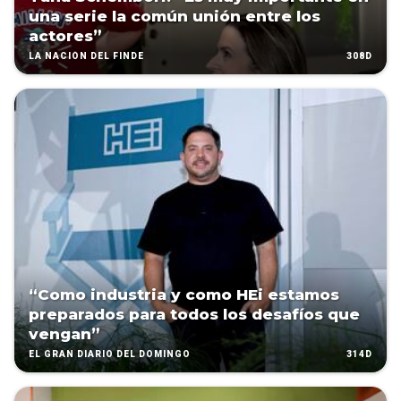
una serie la común unión entre los
actores”
308D
LA NACIÓN DEL FINDE
“Como industria y como HEi estamos
preparados para todos los desafíos que
vengan”
314D
EL GRAN DIARIO DEL DOMINGO