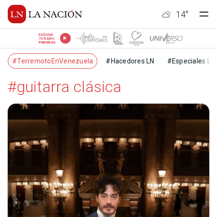
14
°
ESCUCHÁ
TU RADIO
PREFERIDA
#TerremotoEnVenezuela
#Hacedores LN
#Especiales LN
#guitarra clásica