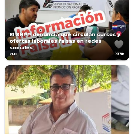
El SNPP denuncia que circulan cursos y
ofertas laborales falsas en redes
sociales
519D
PAÍS