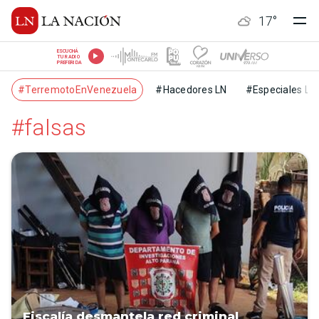
17
°
ESCUCHÁ
TU RADIO
PREFERIDA
#TerremotoEnVenezuela
#Hacedores LN
#Especiales LN
#falsas
Fiscalía desmantela red criminal