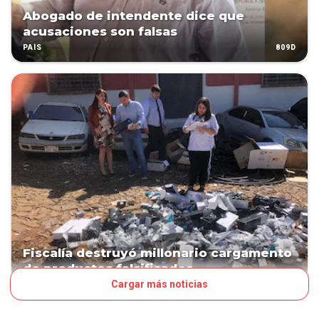
Abogado de intendente dice que
acusaciones son falsas
809D
PAÍS
Fiscalía destruyó millonario cargamento
de productos falsificados
Cargar más noticias
1184D
JUDICIALES