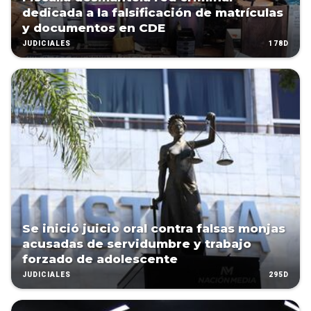
dedicada a la falsificación de matrículas
y documentos en CDE
178D
JUDICIALES
Se inició juicio oral contra falsas monjas
acusadas de servidumbre y trabajo
forzado de adolescente
295D
JUDICIALES