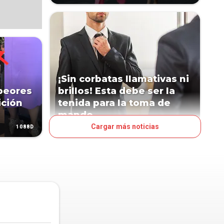
¡Sin corbatas llamativas ni
 peores
brillos! Esta debe ser la
ición
tenida para la toma de
mando
Cargar más noticias
1088D
1092D
ESTILO DE VIDA