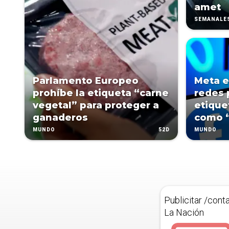
amet
SEMANALE
Parlamento Europeo
Meta e
prohíbe la etiqueta “carne
redes 
vegetal” para proteger a
etique
ganaderos
como “
52D
MUNDO
MUNDO
Publicitar /cont
La Nación