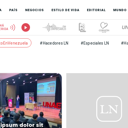
A
PAÍS
NEGOCIOS
ESTILO DE VIDA
EDITORIAL
MUNDO
HÁ
ERIDA
toEnVenezuela
#Hacedores LN
#Especiales LN
#Ha
ipsum dolor sit