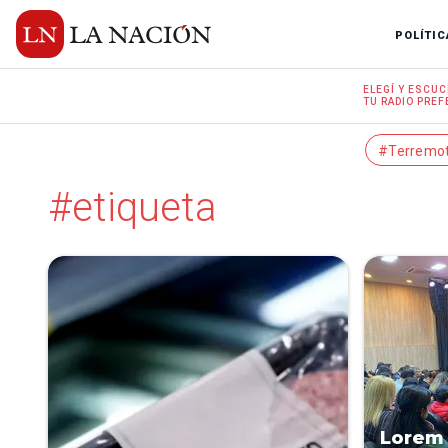
POLÍTIC
ELEGÍ Y
ESCUC
TU RADIO
PREF
#Terremo
#etiqueta
Lorem 