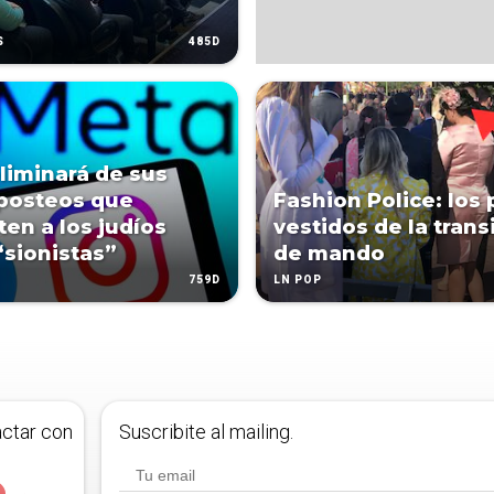
485D
S
liminará de sus
posteos que
Fashion Police: los
ten a los judíos
vestidos de la trans
sionistas”
de mando
759D
LN POP
actar con
Suscribite al mailing.