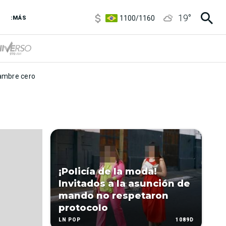
5900
/
5960
19
°
1100
/
1160
:MÁS
3,8
/
4
6850
/
7200
5900
/
5960
mbre cero
¡Policía de la moda!
Invitados a la asunción de
mando no respetaron
protocolo
1089D
LN POP