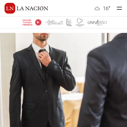
16
°
ESCUCHÁ
TU RADIO
PREFERIDA