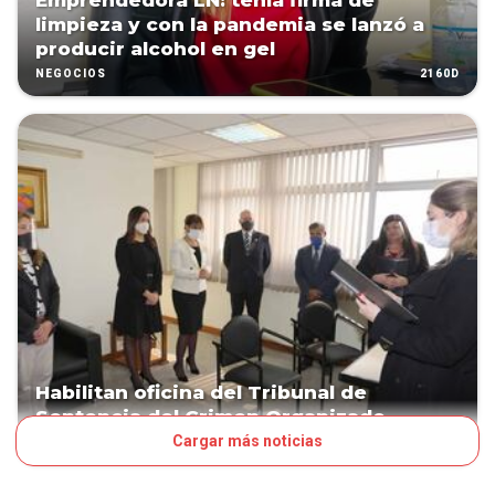
Emprendedora LN: tenía firma de
limpieza y con la pandemia se lanzó a
producir alcohol en gel
2160D
NEGOCIOS
Habilitan oficina del Tribunal de
Sentencia del Crimen Organizado
Cargar más noticias
2185D
JUDICIALES