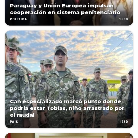
Paraguay y Unión Europea impulsan
cooperación en sistema penitenciario
150D
POLÍTICA
Can especializado marcó punto donde
podría estar Tobías, niño arrastrado por
el raudal
173D
PAÍS