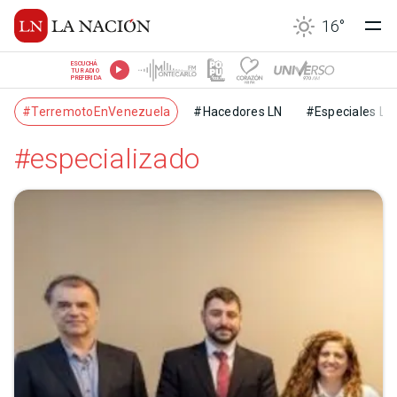
16
°
ESCUCHÁ
TU RADIO
PREFERIDA
#TerremotoEnVenezuela
#Hacedores LN
#Especiales LN
#especializado