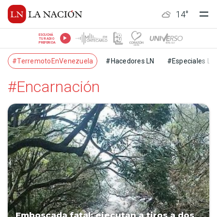
14
°
ESCUCHÁ
TU RADIO
PREFERIDA
#TerremotoEnVenezuela
#Hacedores LN
#Especiales LN
#Encarnación
Emboscada fatal: ejecutan a tiros a dos