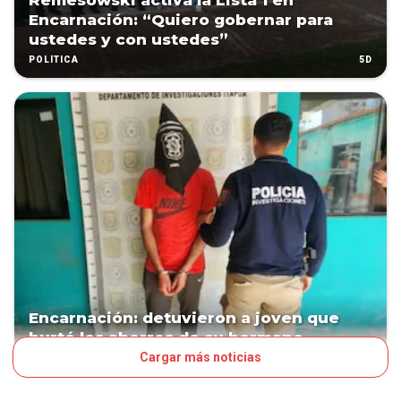
Remesowski activa la Lista 1 en
Encarnación: “Quiero gobernar para
ustedes y con ustedes”
5D
POLÍTICA
Encarnación: detuvieron a joven que
hurtó los ahorros de su hermano
Cargar más noticias
9D
PAÍS