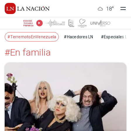
18
°
ESCUCHÁ
TU RADIO
PREFERIDA
#TerremotoEnVenezuela
#Hacedores LN
#Especiales LN
#En familia