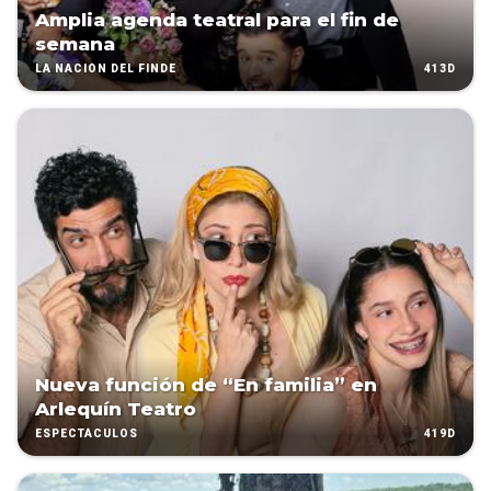
Amplia agenda teatral para el fin de
semana
413D
LA NACIÓN DEL FINDE
Nueva función de “En familia” en
Arlequín Teatro
419D
ESPECTÁCULOS