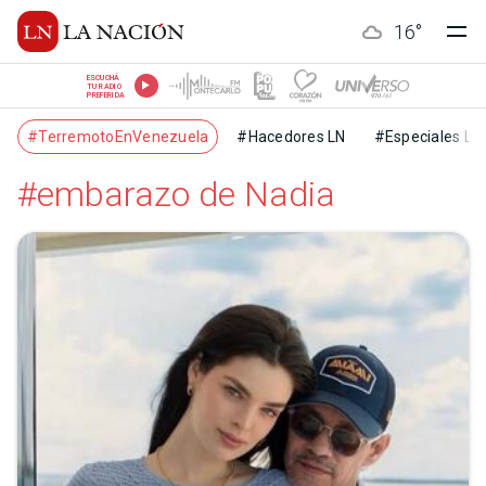
16
°
ESCUCHÁ
TU RADIO
PREFERIDA
#TerremotoEnVenezuela
#Hacedores LN
#Especiales LN
#embarazo de Nadia