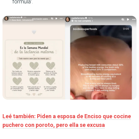
fórmula".
Leé también: Piden a esposa de Enciso que cocine
puchero con poroto, pero ella se excusa