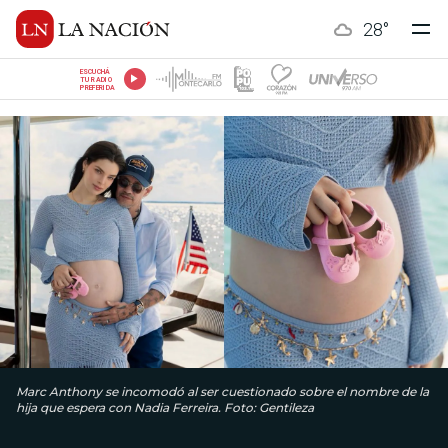
28
°
ESCUCHÁ
TU RADIO
PREFERIDA
Marc Anthony se incomodó al ser cuestionado sobre el nombre de la
hija que espera con Nadia Ferreira. Foto: Gentileza