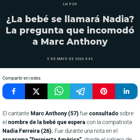
LN POP
¿La bebé se llamará Nadia?
La pregunta que incomodó
a Marc Anthony
5 DE MAYO DE 2026 9:43
Compartir en redes
El cantante
Marc Anthony (57)
fue
consultado
sobre
el
nombre de la bebé que espera
con la compatriota
Nadia Ferreira (26).
Fue durante una nota en el
programa “Despierta América”,
donde el salsero de