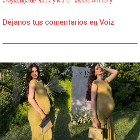
#
Myla, hija de Nadia y Marc
#
Marc Anthony
Déjanos tus comentarios en Voiz