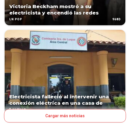
Victoria Beckham mostró a su
electricista y encendió las redes
968D
LN POP
Electricista falleció al intervenir una
conexión eléctrica en una casa de
Luque
Cargar más noticias
1273D
PAÍS