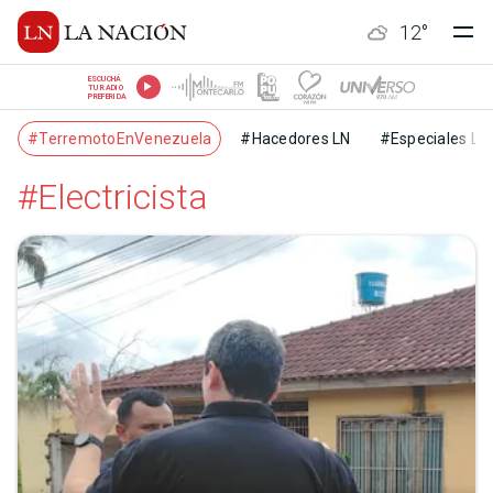
12
°
ESCUCHÁ
TU RADIO
PREFERIDA
#TerremotoEnVenezuela
#Hacedores LN
#Especiales LN
#Electricista