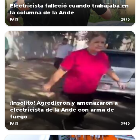
Electricista falleció cuando trabajaba en
la columna de la Ande
287D
PAÍS
¡Insólito! Agredieron y amenazaron a
electricista de la Ande con arma de
fuego
394D
PAÍS