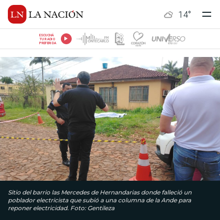
14
°
ESCUCHÁ
TU RADIO
PREFERIDA
Sitio del barrio las Mercedes de Hernandarias donde falleció un
poblador electricista que subió a una columna de la Ande para
reponer electricidad. Foto: Gentileza