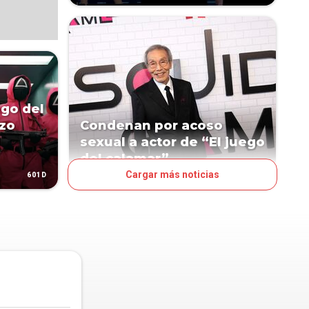
ego del
zo
Condenan por acoso
sexual a actor de “El juego
del calamar”
Cargar más noticias
601D
874D
ESPECTÁCULOS