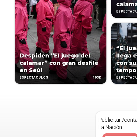
calam
ESPECTÁC
“El ju
Despiden “El juego del
llega e
calamar” con gran desfile
con s
en Seúl
tempo
403D
ESPECTÁCULOS
ESPECTÁC
Publicitar /cont
La Nación