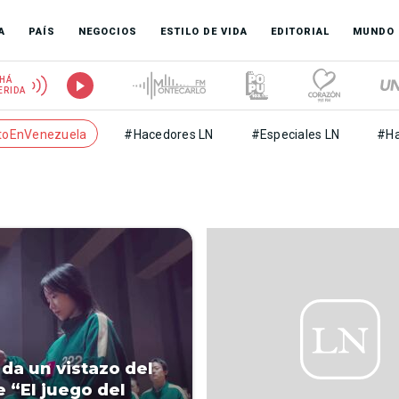
A
PAÍS
NEGOCIOS
ESTILO DE VIDA
EDITORIAL
MUNDO
HÁ
ERIDA
toEnVenezuela
#Hacedores LN
#Especiales LN
#Ha
 da un vistazo del
e “El juego del