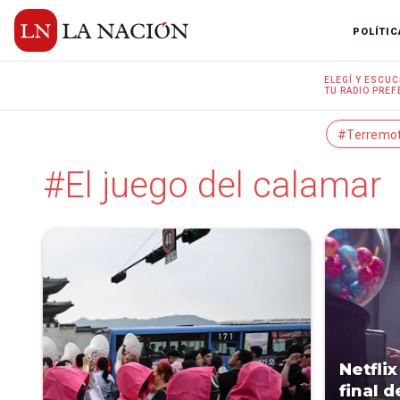
POLÍTIC
ELEGÍ Y
ESCUC
TU RADIO
PREF
#Terremo
#El juego del calamar
Netflix
final d