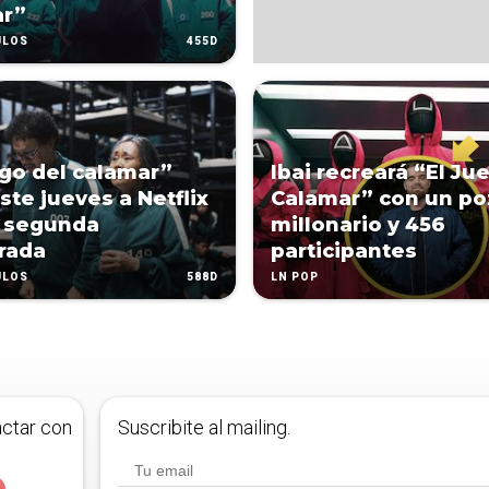
ar”
455D
ULOS
ego del calamar”
Ibai recreará “El Ju
ste jueves a Netflix
Calamar” con un po
u segunda
millonario y 456
rada
participantes
588D
ULOS
LN POP
actar con
Suscribite al mailing.