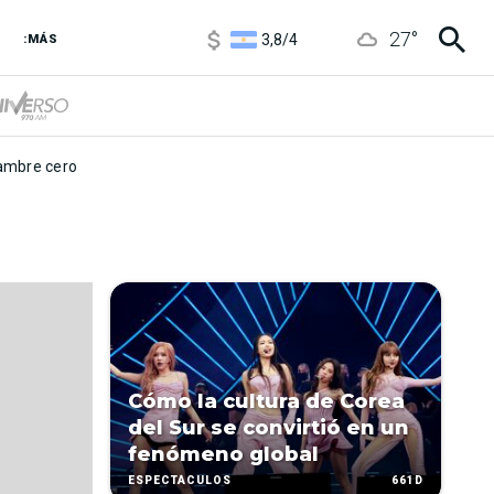
1100
/
1160
27
°
3,8
/
4
:MÁS
6850
/
7200
5900
/
5960
mbre cero
Cómo la cultura de Corea
del Sur se convirtió en un
fenómeno global
661D
ESPECTÁCULOS