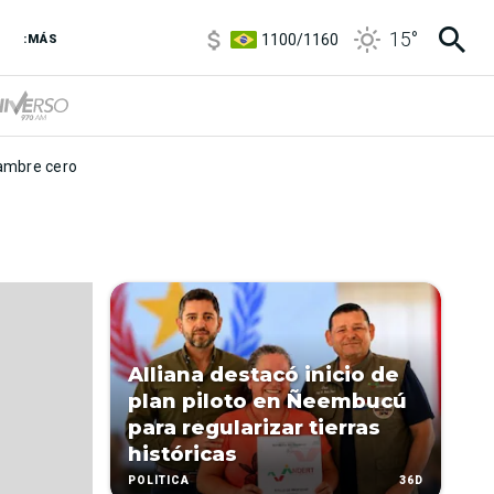
5900
/
5960
15
°
1100
/
1160
:MÁS
3,8
/
4
6850
/
7200
5900
/
5960
mbre cero
Alliana destacó inicio de
plan piloto en Ñeembucú
para regularizar tierras
históricas
36D
POLÍTICA