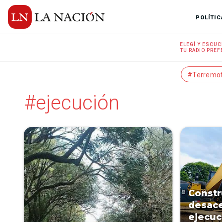
POLÍTIC
ELEGÍ Y
ESCUC
TU RADIO
PREF
#Terremo
#ejecución
Constr
desace
ejecuc