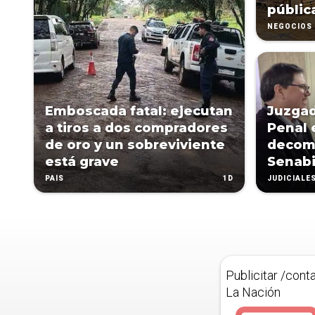
públic
NEGOCIOS
Emboscada fatal: ejecutan
Juzgad
a tiros a dos compradores
Penal 
de oro y un sobreviviente
decomi
está grave
Senab
1D
PAÍS
JUDICIALE
Publicitar /cont
La Nación