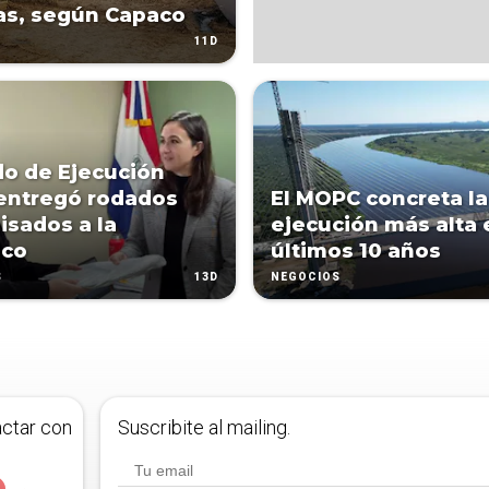
as, según Capaco
11D
o de Ejecución
entregó rodados
El MOPC concreta la
sados a la
ejecución más alta 
ico
últimos 10 años
13D
S
NEGOCIOS
actar con
Suscribite al mailing.