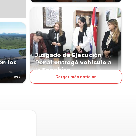
Juzgado de Ejecución
en los
Penal entregó vehículo a
la Senabico
Cargar más noticias
29D
58D
JUDICIALES