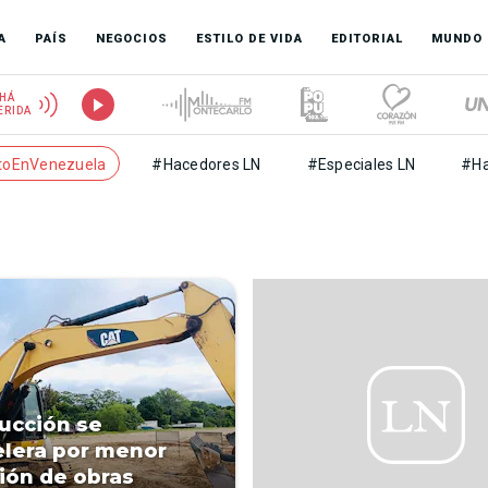
A
PAÍS
NEGOCIOS
ESTILO DE VIDA
EDITORIAL
MUNDO
HÁ
ERIDA
toEnVenezuela
#Hacedores LN
#Especiales LN
#Ha
ucción se
lera por menor
ión de obras