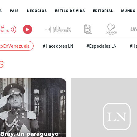
A
PAÍS
NEGOCIOS
ESTILO DE VIDA
EDITORIAL
MUNDO
HÁ
ERIDA
toEnVenezuela
#Hacedores LN
#Especiales LN
#Ha
s
 Bray, un paraguayo