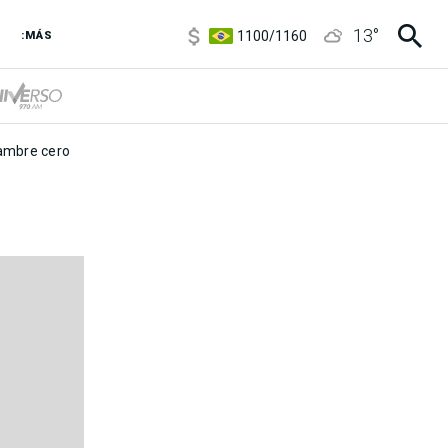
5900
/
5960
13
°
1100
/
1160
:MÁS
3,8
/
4
6850
/
7200
5900
/
5960
mbre cero