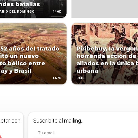
ndes batallas
446D
IARIO DEL DOMINGO
 52 años del tratado
Piribebuy, la vergo
itó un nuevo
horrenda acción de 
cto bélico entre
aliados en la única 
ay y Brasil
urbana
467D
PAÍS
actar con
Suscribite al mailing.