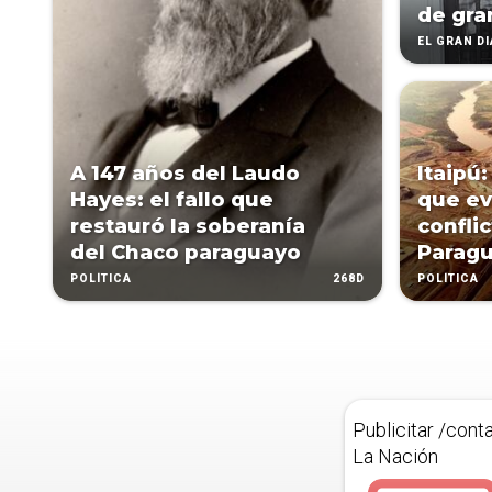
de gra
EL GRAN D
A 147 años del Laudo
Itaipú:
Hayes: el fallo que
que ev
restauró la soberanía
confli
del Chaco paraguayo
Paragu
268D
POLÍTICA
POLÍTICA
Publicitar /cont
La Nación