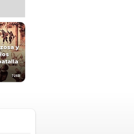
nzosa y
los
batalla
725D