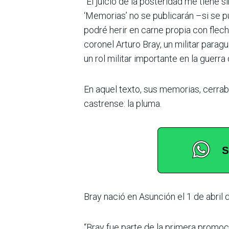
“El juicio de la posteridad me tiene
‘Memorias’ no se publicarán –si se 
podré herir en carne propia con flech
coronel Arturo Bray, un militar para
un rol militar importante en la guerra
En aquel texto, sus memorias, cerraba
castrense: la pluma.
Bray nació en Asunción el 1 de abril d
“Bray fue parte de la primera promo