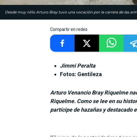
Desde muy niño Arturo Bray tuvo una vocación por la carrera de las ar
Compartir en redes
Jimmi Peralta
Fotos: Gentileza
Arturo Venancio Bray Riquelme naci
Riquelme. Como se lee en su histori
partícipe de hazañas y destacado en