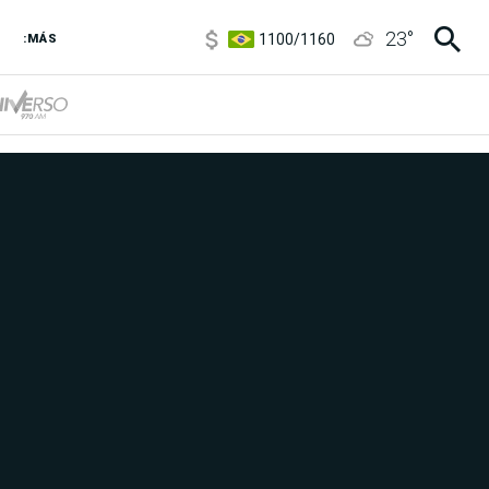
1100
/
1160
23
°
3,8
/
4
:MÁS
6850
/
7200
5900
/
5960