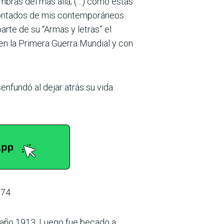
ombras del más allá; (…) como estas
 contados de mis contemporáneos
arte de su “Armas y letras” el
 en la Primera Guerra Mundial y con
enfundó al dejar atrás su vida
974.
l año 1913. Luego fue becado a