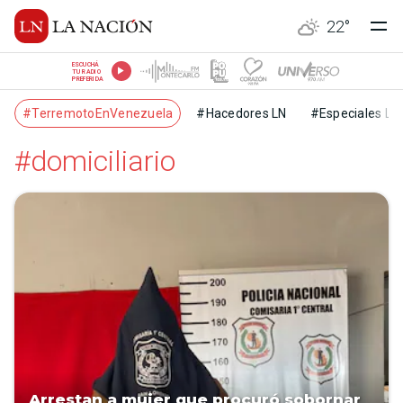
22
°
ESCUCHÁ
TU RADIO
PREFERIDA
#TerremotoEnVenezuela
#Hacedores LN
#Especiales LN
#domiciliario
Arrestan a mujer que procuró sobornar