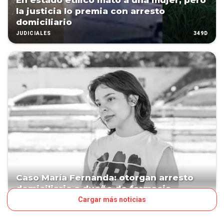
En estado etílico mató a una mujer, pero
la justicia lo premia con arresto
domiciliario
349D
JUDICIALES
Caso María Fernanda: otorgan arresto
domiciliario a dueño de farmacia
Cargar más noticias
362D
JUDICIALES