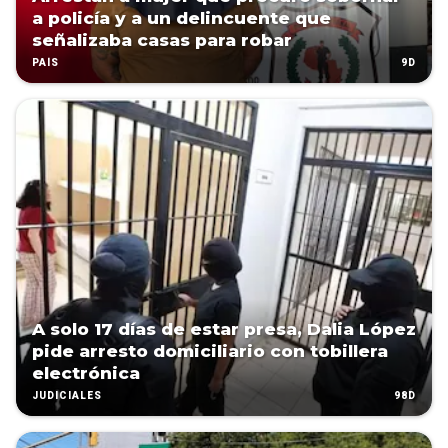
a policía y a un delincuente que
señalizaba casas para robar
9D
PAÍS
A solo 17 días de estar presa, Dalia López
pide arresto domiciliario con tobillera
electrónica
98D
JUDICIALES