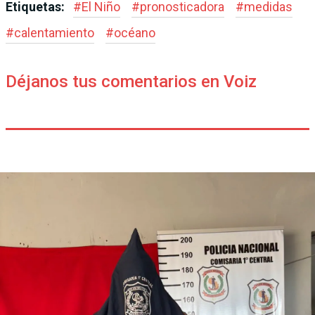
Etiquetas:
#
El Niño
#
pronosticadora
#
medidas
#
calentamiento
#
océano
Déjanos tus comentarios en Voiz