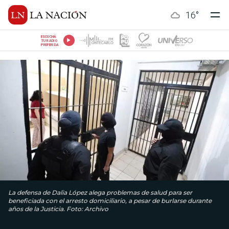
16
°
ESCUCHÁ
TU RADIO
PREFERIDA
La defensa de Dalia López alega problemas de salud para ser
beneficiada con el arresto domiciliario, a pesar de burlarse durante
años de la Justicia. Foto: Archivo