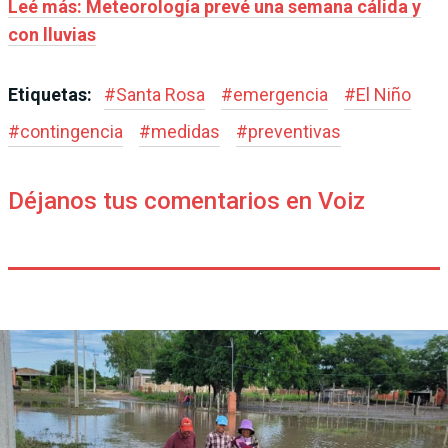
Leé más: Meteorología prevé una semana cálida y
con lluvias
Etiquetas:
#
Santa Rosa
#
emergencia
#
El Niño
#
contingencia
#
medidas
#
preventivas
Déjanos tus comentarios en Voiz