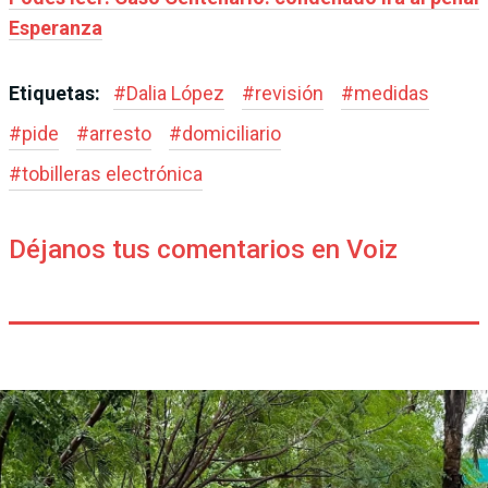
Esperanza
Etiquetas:
#
Dalia López
#
revisión
#
medidas
#
pide
#
arresto
#
domiciliario
#
tobilleras electrónica
Déjanos tus comentarios en Voiz