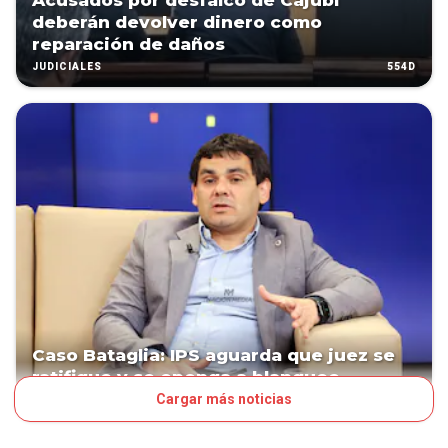
Acusados por desfalco de Cajubi
deberán devolver dinero como
reparación de daños
554D
JUDICIALES
Caso Bataglia: IPS aguarda que juez se
ratifique y se oponga a blanqueo
Cargar más noticias
629D
POLÍTICA