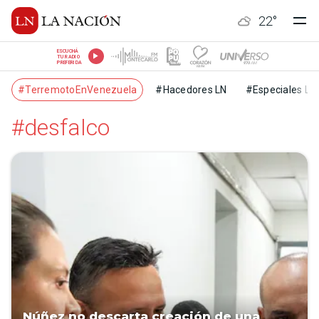
22
°
ESCUCHÁ
TU RADIO
PREFERIDA
#TerremotoEnVenezuela
#Hacedores LN
#Especiales LN
#desfalco
Núñez no descarta creación de una