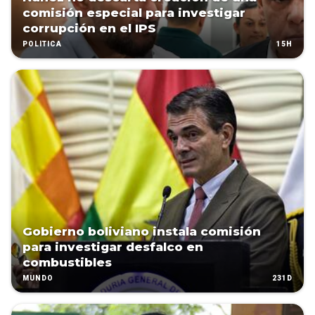
comisión especial para investigar
corrupción en el IPS
15H
POLÍTICA
Gobierno boliviano instala comisión
para investigar desfalco en
combustibles
231D
MUNDO