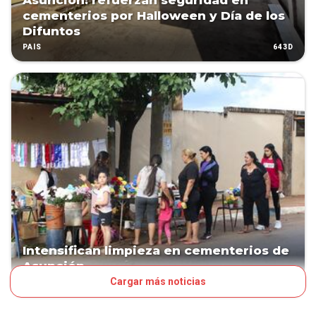
Asunción: refuerzan seguridad en
cementerios por Halloween y Día de los
Difuntos
643D
PAÍS
Intensifican limpieza en cementerios de
Asunción
Cargar más noticias
1007D
PAÍS