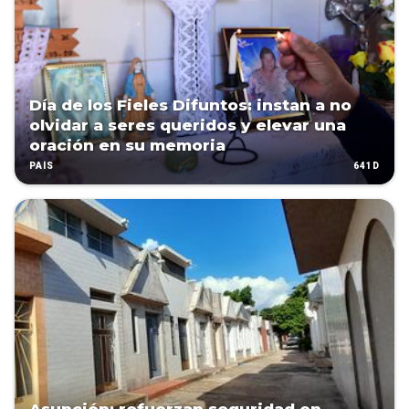
Día de los Fieles Difuntos: instan a no
olvidar a seres queridos y elevar una
oración en su memoria
641D
PAÍS