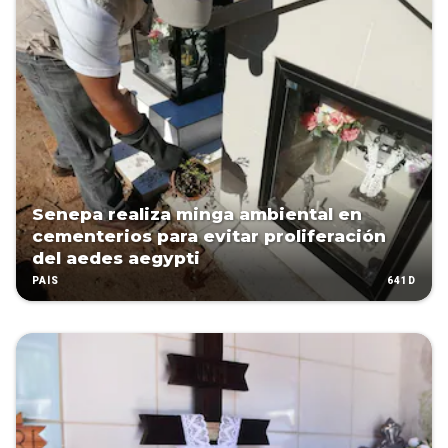
Senepa realiza minga ambiental en
cementerios para evitar proliferación
del aedes aegypti
641D
PAÍS