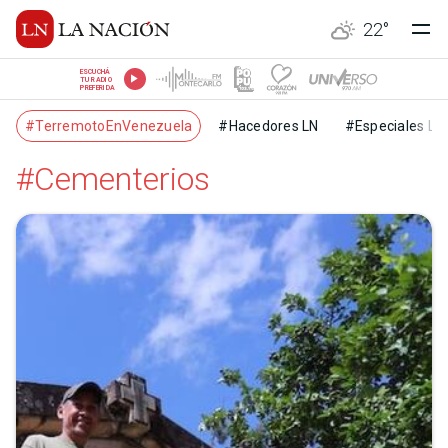
22
°
ESCUCHÁ
TU RADIO
PREFERIDA
#TerremotoEnVenezuela
#Hacedores LN
#Especiales LN
#Cementerios