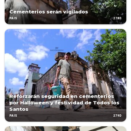
Cementerios serán vigilados
278D
PAÍS
Reforzarán seguridad en cementerios
por Halloween y festividad de Todos los
Santos
279D
PAÍS