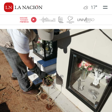
17
°
ESCUCHÁ
TU RADIO
PREFERIDA