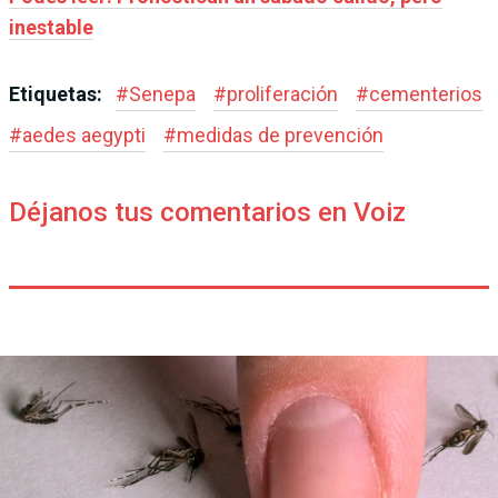
inestable
Etiquetas:
#
Senepa
#
proliferación
#
cementerios
#
aedes aegypti
#
medidas de prevención
Déjanos tus comentarios en Voiz