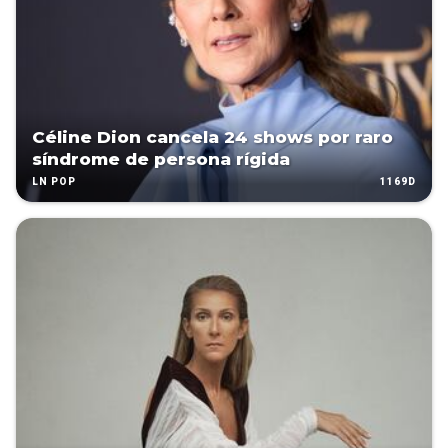
Céline Dion cancela 24 shows por raro
síndrome de persona rígida
1169D
LN POP