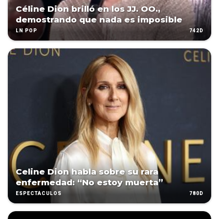
Céline Dion brilló en los JJ. OO.,
demostrando que nada es imposible
742D
LN POP
Celine Dion habla sobre su rara
enfermedad: “No estoy muerta”
780D
ESPECTÁCULOS