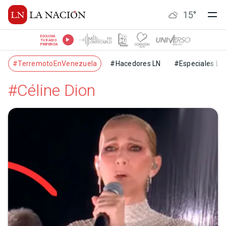
15
°
ESCUCHÁ
TU RADIO
PREFERIDA
#TerremotoEnVenezuela
#Hacedores LN
#Especiales LN
#Céline Dion