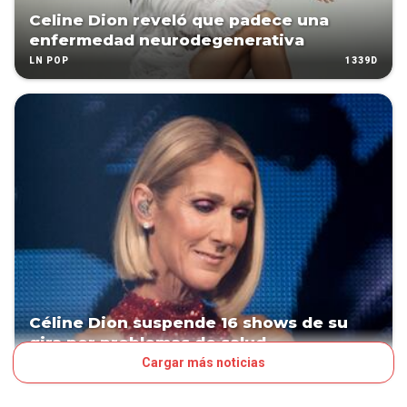
Celine Dion reveló que padece una
enfermedad neurodegenerativa
1339D
LN POP
Céline Dion suspende 16 shows de su
gira por problemas de salud
Cargar más noticias
1664D
ESPECTÁCULOS