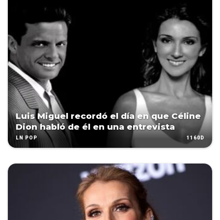
Luis Miguel recordó el día en que Céline
Dion habló de él en una entrevista
1160D
LN POP