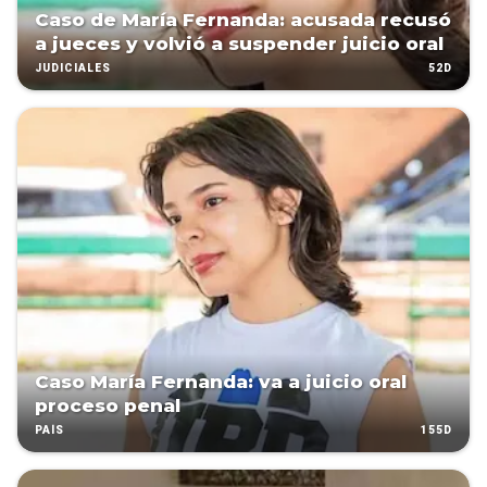
Caso de María Fernanda: acusada recusó
a jueces y volvió a suspender juicio oral
52D
JUDICIALES
Caso María Fernanda: va a juicio oral
proceso penal
155D
PAÍS