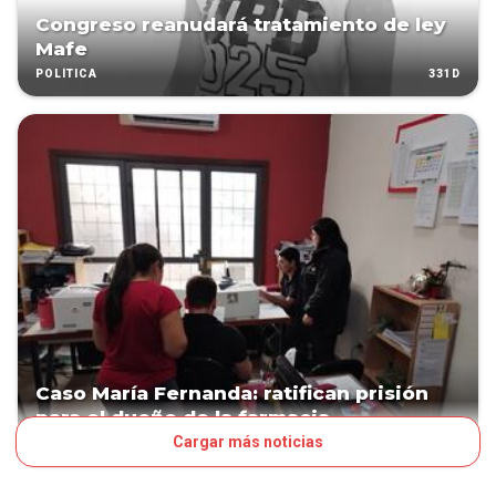
Congreso reanudará tratamiento de ley
Mafe
331D
POLÍTICA
Caso María Fernanda: ratifican prisión
para el dueño de la farmacia
Cargar más noticias
388D
PAÍS