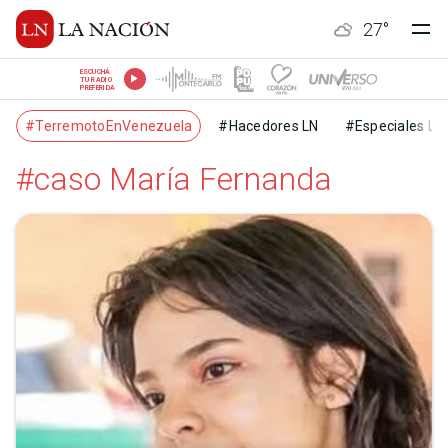
27
°
ESCUCHÁ
TU RADIO
PREFERIDA
#TerremotoEnVenezuela
#Hacedores LN
#Especiales LN
#caso María Fernanda