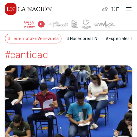
13
°
ESCUCHÁ
TU RADIO
PREFERIDA
#TerremotoEnVenezuela
#Hacedores LN
#Especiales LN
#cantidad