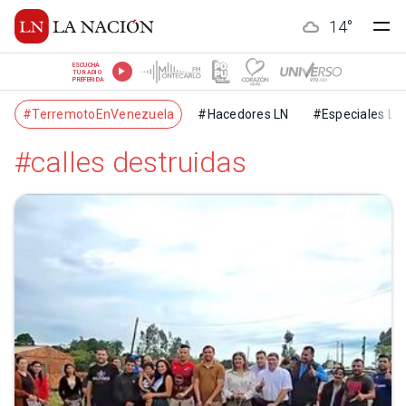
14
°
ESCUCHÁ
TU RADIO
PREFERIDA
#TerremotoEnVenezuela
#Hacedores LN
#Especiales LN
#calles destruidas