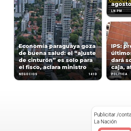
agost
LN PM
Economía paraguaya goza
IPS: p
de buena salud: el “ajuste
último
de cinturón” es solo para
dará so
el fisco, aclara ministro
caja, 
141D
NEGOCIOS
POLÍTICA
Publicitar /cont
La Nación