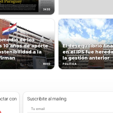
o
343D
romedio de los
s 10 años de aporte
El desequilibrio fin
stenibilidad a la
en el IPS fue hered
afirman
la gestión anterior
800D
POLÍTICA
actar con
Suscribite al mailing.