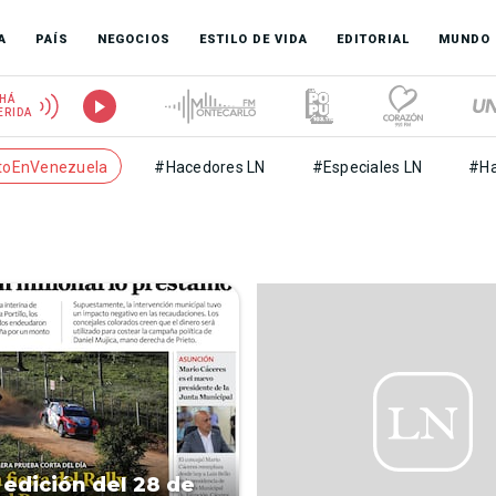
A
PAÍS
NEGOCIOS
ESTILO DE VIDA
EDITORIAL
MUNDO
HÁ
ERIDA
toEnVenezuela
#Hacedores LN
#Especiales LN
#Ha
 edición del 28 de