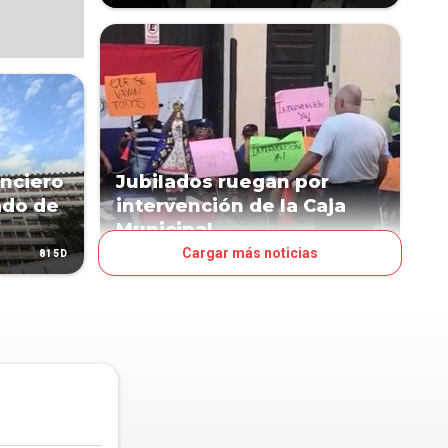
anciero
Jubilados ruegan por
ado de
intervención de la Caja
Municipal
Cargar más noticias
815D
913D
POLÍTICA