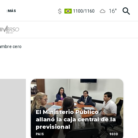
5900
/
5960
16
°
1100
/
1160
:MÁS
3,8
/
4
6850
/
7200
5900
/
5960
mbre cero
El Ministerio Público
allanó la caja central de la
previsional
903D
PAÍS