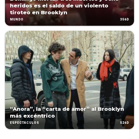
heridos es el saldo de un violento
tiroteo en Brooklyn
356D
MUNDO
“Anora”, la “carta de amor” al Brooklyn
más excéntrico
526D
ESPECTÁCULOS