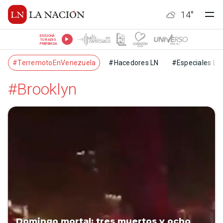
14
°
ESCUCHÁ
TU RADIO
PREFERIDA
#TerremotoEnVenezuela
#Hacedores LN
#Especiales LN
#Brooklyn
Domingo mortal: tres muertos y ocho